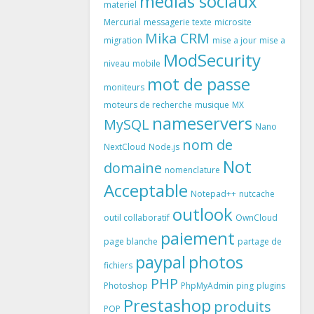
medias sociaux
materiel
Mercurial
messagerie texte
microsite
Mika CRM
migration
mise a jour
mise a
ModSecurity
niveau
mobile
mot de passe
moniteurs
moteurs de recherche
musique
MX
nameservers
MySQL
Nano
nom de
NextCloud
Node.js
Not
domaine
nomenclature
Acceptable
Notepad++
nutcache
outlook
outil collaboratif
OwnCloud
paiement
page blanche
partage de
paypal
photos
fichiers
PHP
Photoshop
PhpMyAdmin
ping
plugins
Prestashop
produits
POP