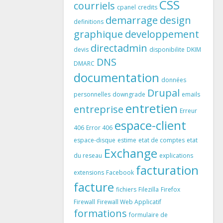
CSS
courriels
cpanel
credits
demarrage
design
definitions
graphique
developpement
directadmin
devis
disponibilite
DKIM
DNS
DMARC
documentation
données
Drupal
personnelles
downgrade
emails
entretien
entreprise
Erreur
espace-client
406
Error 406
espace-disque
estime
etat de comptes
etat
Exchange
du reseau
explications
facturation
extensions
Facebook
facture
fichiers
Filezilla
Firefox
Firewall
Firewall Web Applicatif
formations
formulaire de