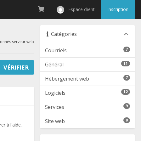
Espace client
Inscription
Catégories
ctionnés serveur web
7
Courriels
11
Général
7
Hébergement web
12
Logiciels
9
Services
8
Site web
 à l'aide...