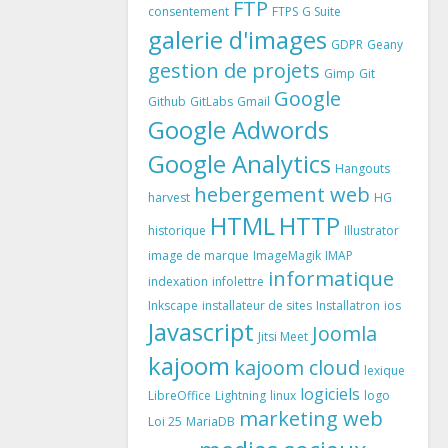
FTP
consentement
FTPS
G Suite
galerie d'images
GDPR
Geany
gestion de projets
Gimp
Git
Google
Github
GitLabs
Gmail
Google Adwords
Google Analytics
Hangouts
hebergement web
harvest
HG
HTML
HTTP
historique
Illustrator
image de marque
ImageMagik
IMAP
informatique
indexation
infolettre
Inkscape
installateur de sites
Installatron
ios
Javascript
Joomla
Jitsi Meet
kajoom
kajoom cloud
lexique
logiciels
LibreOffice
Lightning
linux
logo
marketing web
Loi 25
MariaDB