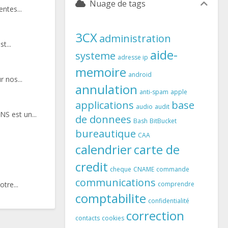
Nuage de tags
ntes...
3CX
administration
t...
aide-
systeme
adresse ip
memoire
android
 nos...
annulation
anti-spam
apple
applications
base
audio
audit
S est un...
de donnees
Bash
BitBucket
bureautique
CAA
calendrier
carte de
credit
cheque
CNAME
commande
communications
tre...
comprendre
comptabilite
confidentialité
correction
contacts
cookies