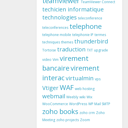
teamviewer
TeamViewer Connect
techicien informatique
technologies
teleconference
telephone
teleconferences
telephone mobile
telephonie IP
termes
thunderbird
techniques
themes
traduction
Tortoise
TXT
upgrade
virement
video
Vim
bancaire
virement
interac
virtualmin
vps
WAF
Vtiger
web hosting
webmail
Weebly
wiki
Wix
WooCommerce
WordPress
WP Mail SMTP
zoho books
zoho crm
Zoho
Meeting
zoho projects
Zoom