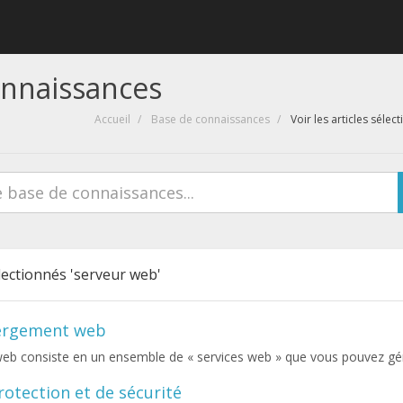
onnaissances
Accueil
Base de connaissances
Voir les articles séle
électionnés 'serveur web'
bergement web
b consiste en un ensemble de « services web » que vous pouvez gérer
otection et de sécurité